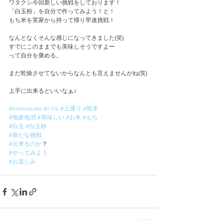
ワタクシ今回新しい挑戦をしております！
「白玉粉」を自分で作ってみよう！と！
もち米を実家から持って帰り早速挑戦！
なんとなくそんな感じになってきました(笑)
すでにこのままでも美味しそうですよー
って自分を褒める。
まだ乾燥させてないからなんとも言えませんがね(笑)
上手に出来るといいなぁ♪
#hironosuke
#バル
#上通り
#熊本
#地産地消
#美味しい
#お米
#もち
#白玉
#白玉粉
#新たな挑戦
#出来るのか
？
#やってみよう
#お楽しみ