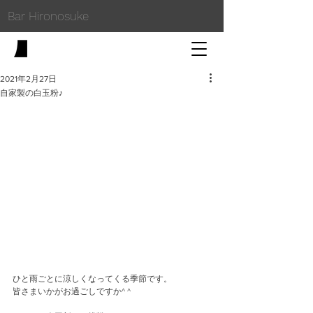
Bar Hironosuke
2021年2月27日
自家製の白玉粉♪
ひと雨ごとに涼しくなってくる季節です。
皆さまいかがお過ごしですか^ ^