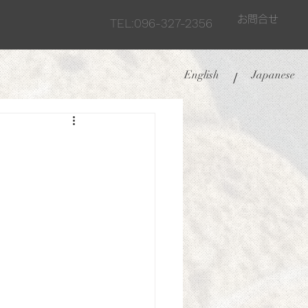
お問合せ
TEL:096-327-2356
English
Japanese
/