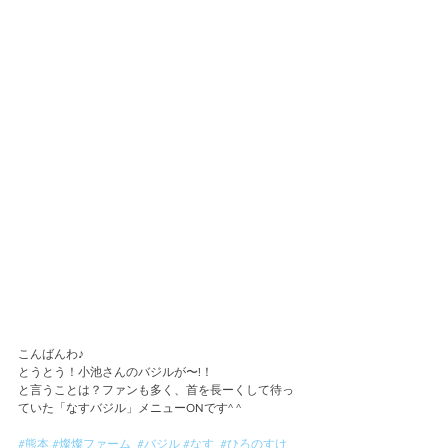
こんばんわ♪
とうとう！小池さんのバジルが〜!！
と言うことは？ファンも多く、首を長ーくして待っ
ていた「なすバジル」メニューONです^ ^
#熊本
#燦燦ファーム
#バジル
#なす
#ひろのすけ