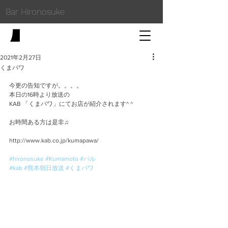
Bar Hironosuke
2021年2月27日
くまパワ
今更の告知ですが。。。。
本日の16時より放送の
KAB 「くまパワ」にてお店が紹介されます^ ^
お時間ある方は是非♫
http://www.kab.co.jp/kumapawa/
#hironosuke
#Kumamoto
#バル
#kab
#熊本朝日放送
#くまパワ